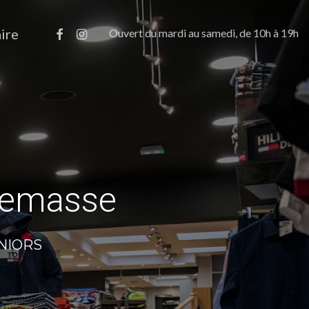
Menu
facebook
instagram
aire
Ouvert du mardi au samedi, de 10h à 19h
nemasse
UNIORS