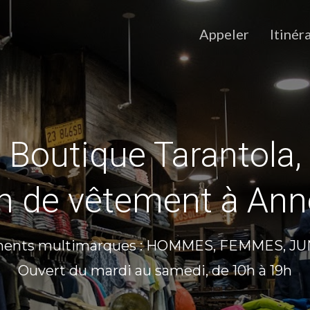
Appeler
Itinér
Boutique Tarantola,
n de vêtement à An
ents multimarques : HOMMES, FEMMES, J
Ouvert du mardi au samedi, de 10h à 19h