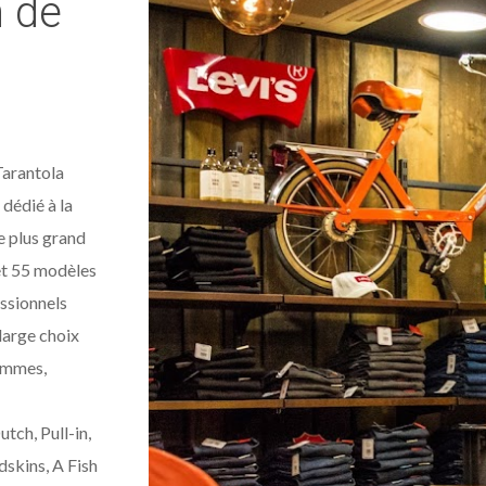
n de
Tarantola
dédié à la
 plus grand
et 55 modèles
ssionnels
large choix
ommes,
tch, Pull-in,
skins, A Fish