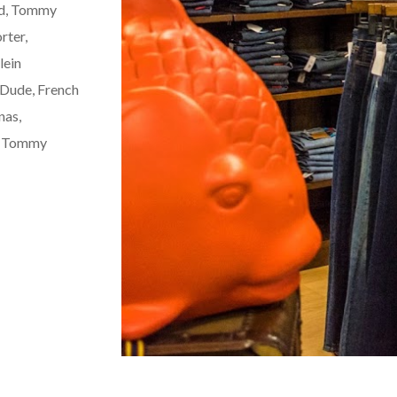
od, Tommy
rter,
lein
 Dude, French
nas,
et Tommy